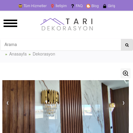
Tüm Hizmetler
İletişim
FAQ
Blog
Giriş
Anasayfa
Dekorasyon
‹
›